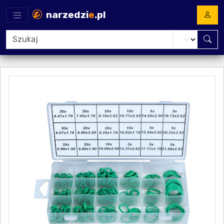
narzedzi
e
.pl