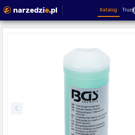
narzedzi
e
.pl
Katalog
Truck