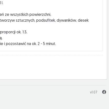
l.
eń ze wszystkich powierzchni,
ry, tworzyw sztucznych, podsufitek, dywaników, desek
oporcji ok. 1:3,
ą,
 i pozostawić na ok. 2 - 5 minut.
v1.07