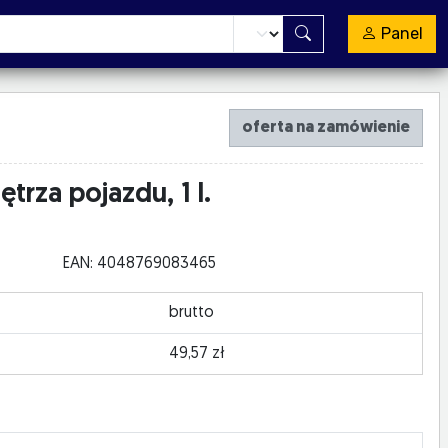
Panel
oferta na zamówienie
trza pojazdu, 1 l.
EAN: 4048769083465
brutto
49,57 zł