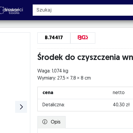
Nowości
B.74417
Środek do czyszczenia wnę
Waga: 1,074 kg
Wymiary: 27,5
7,8
8 cm
cena
netto
Detaliczna:
40,30 zł
Opis