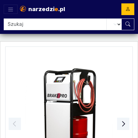
narzedzi
e
.pl