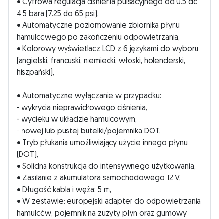
• Cyfrowa regulacja ciśnienia pulsacyjnego od 0.5 do
4.5 bara (7.25 do 65 psi),
• Automatyczne poziomowanie zbiornika płynu
hamulcowego po zakończeniu odpowietrzania,
• Kolorowy wyświetlacz LCD z 6 językami do wyboru
(angielski, francuski, niemiecki, włoski, holenderski,
hiszpański),
• Automatyczne wyłączanie w przypadku:
- wykrycia nieprawidłowego ciśnienia,
- wycieku w układzie hamulcowym,
- nowej lub pustej butelki/pojemnika DOT,
• Tryb płukania umożliwiający użycie innego płynu
(DOT),
• Solidna konstrukcja do intensywnego użytkowania,
• Zasilanie z akumulatora samochodowego 12 V,
• Długość kabla i węża: 5 m,
• W zestawie: europejski adapter do odpowietrzania
hamulców, pojemnik na zużyty płyn oraz gumowy