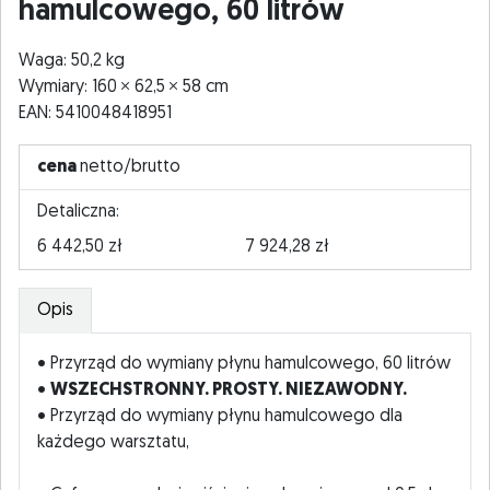
hamulcowego, 60 litrów
Waga: 50,2 kg
Wymiary: 160
62,5
58 cm
EAN: 5410048418951
cena
netto/brutto
Detaliczna:
6 442,50 zł
7 924,28 zł
Opis
• Przyrząd do wymiany płynu hamulcowego, 60 litrów
•
WSZECHSTRONNY. PROSTY. NIEZAWODNY.
• Przyrząd do wymiany płynu hamulcowego dla
każdego warsztatu,