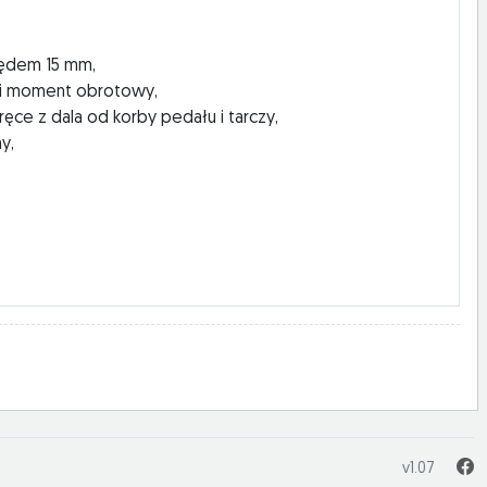
ędem 15 mm,
ki moment obrotowy,
ręce z dala od korby pedału i tarczy,
y,
v1.07