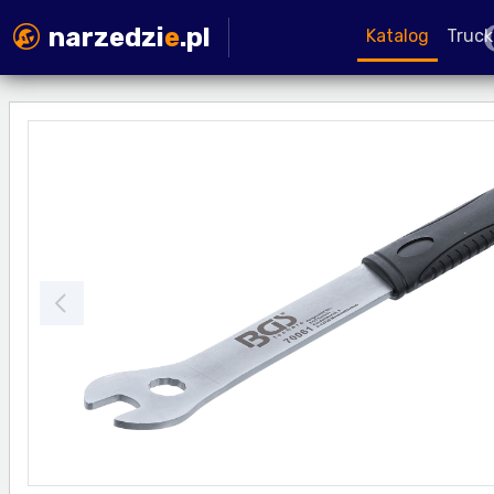
narzedzi
e
.pl
Katalog
Truck