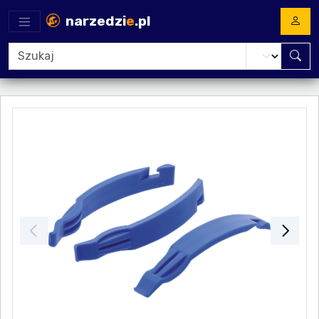
narzedzi
e
.pl