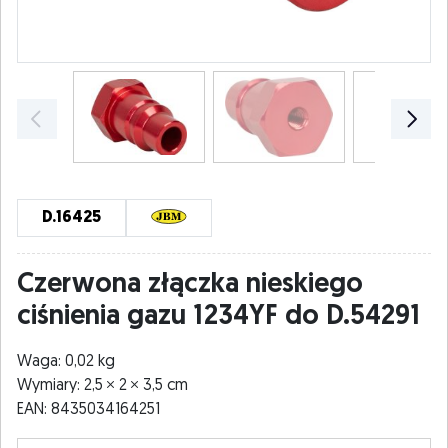
D.16425
Czerwona złączka nieskiego
ciśnienia gazu 1234YF do D.54291
Waga: 0,02 kg
Wymiary: 2,5
2
3,5 cm
EAN: 8435034164251