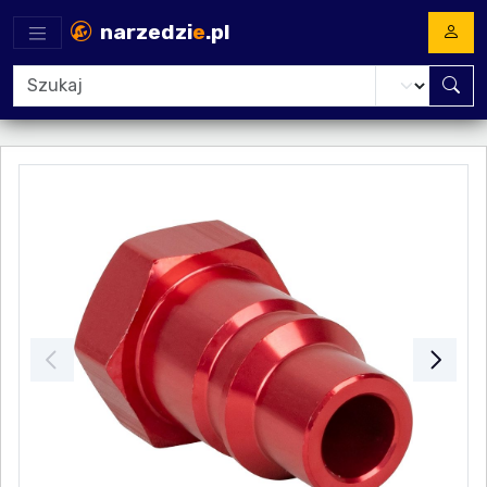
narzedzi
e
.pl