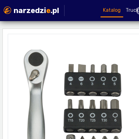
narzedzi
e
.pl
Katalog
Truck