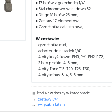
• 17 bitów z grzechotką 1/4"
• Stal chromowo wanadowa S2,
• Długość bitów 25 mm,
• Zestaw 17 elementów,
• Grzechotka cała stalowa,
W zestawie:
- grzechotka mini,
- adapter do nasadek 1/4",
- 4 bity krzyżakowe: PH0, PH1, PH2, PZ2,
- 2 bity płaskie: 4, 6 mm,
- 4 bity Torx: T15, T20, T25, T30,
- 4 bity imbus: 3, 4, 5, 6 mm.
Produkt widoczny w kategoriach:
zestawy 1/4"
wkrętaki z bitami